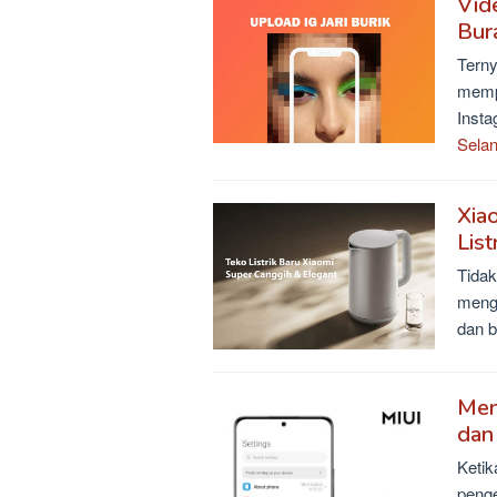
Vid
Bur
Terny
memp
Insta
Selan
Xia
List
Tidak
mengh
dan b
Men
dan
Ketik
peng