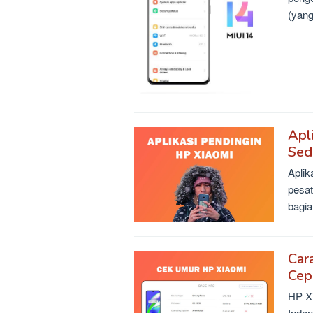
(yang
Apl
Sed
Aplik
pesat
bagia
Car
Cep
HP Xi
Indon