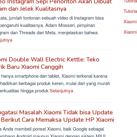
Tutori
eo Instagram Sepi Penonton Akan Dibuat
am dan Jelek Kualitasnya
Tutori
ata, jumlah tontonan sebuah video di Instagram bisa
Xiaom
engaruhi kualitasnya. Adam Mosseri, pimpinan
Xiaomi
gram dan Threads dari Meta, menjelaskan bahwa
jutnya
omi Double Wall Electric Kettle: Teko
rik Baru Xiaomi Canggih
 hanya smartphone dan tablet, Xiaomi terkenal karena
adirkan berbagai produk keren, mulai dari yang murah
erkualitas hingga produk
Selanjutnya
gatasi Masalah Xiaomi Tidak bisa Update
 Berikut Cara Memaksa Update HP Xiaomi
a Anda membeli ponsel Xiaomi, baik Google sebagai
embang Android maupun Xiaomi dengan sistem MIUI