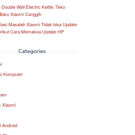
 Double Wall Electric Kettle: Teko
k Baru Xiaomi Canggih
asi Masalah Xiaomi Tidak bisa Update
erikut Cara Memaksa Update HP
i
Categories
si
si Komputer
ram
k Xiaomi
al Android