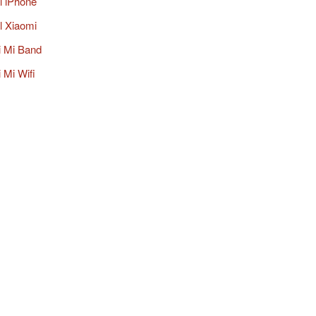
al iPhone
al Xiaomi
i Mi Band
 Mi Wifi