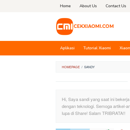
Skip
Home
About Us
Contact Us
to
content
Aplikasi
Tutorial Xiaomi
Xiaom
HOMEPAGE
/
SANDY
Hi, Saya sandi yang saat ini bekerj
dengan teknologi. Semoga artikel-art
lupa di Share! Salam TRIBRATA!!