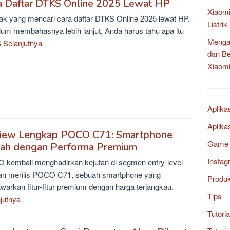
a Daftar DTKS Online 2025 Lewat HP
Xiaomi
k yang mencari cara daftar DTKS Online 2025 lewat HP.
Listri
um membahasnya lebih lanjut, Anda harus tahu apa itu
Mengat
S
Selanjutnya
dan B
Xiaom
Aplika
Aplika
iew Lengkap POCO C71: Smartphone
Game
ah dengan Performa Premium
Instag
kembali menghadirkan kejutan di segmen entry-level
an merilis POCO C71, sebuah smartphone yang
Produ
arkan fitur-fitur premium dengan harga terjangkau.
Tips
jutnya
Tutori