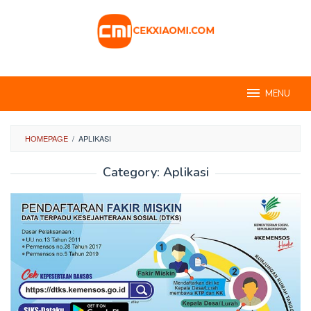
Skip
to
content
MENU
HOMEPAGE
/
APLIKASI
Category:
Aplikasi