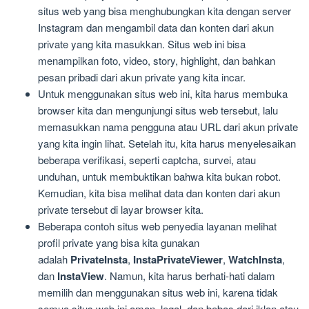
situs web yang bisa menghubungkan kita dengan server
Instagram dan mengambil data dan konten dari akun
private yang kita masukkan. Situs web ini bisa
menampilkan foto, video, story, highlight, dan bahkan
pesan pribadi dari akun private yang kita incar.
Untuk menggunakan situs web ini, kita harus membuka
browser kita dan mengunjungi situs web tersebut, lalu
memasukkan nama pengguna atau URL dari akun private
yang kita ingin lihat. Setelah itu, kita harus menyelesaikan
beberapa verifikasi, seperti captcha, survei, atau
unduhan, untuk membuktikan bahwa kita bukan robot.
Kemudian, kita bisa melihat data dan konten dari akun
private tersebut di layar browser kita.
Beberapa contoh situs web penyedia layanan melihat
profil private yang bisa kita gunakan
adalah
PrivateInsta
,
InstaPrivateViewer
,
WatchInsta
,
dan
InstaView
. Namun, kita harus berhati-hati dalam
memilih dan menggunakan situs web ini, karena tidak
semua situs web ini aman, legal, dan bebas dari iklan atau