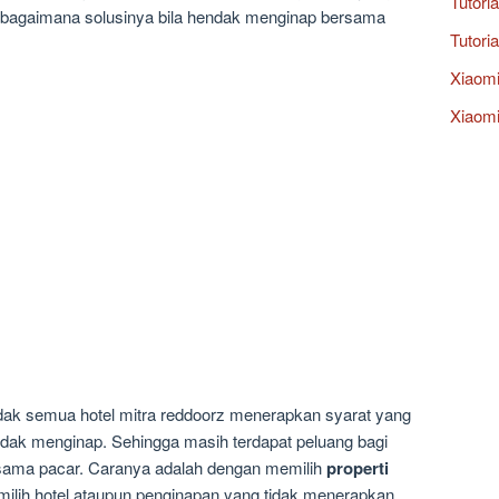
Tutori
 bagaimana solusinya bila hendak menginap bersama
Tutori
Xiaom
Xiaomi
idak semua hotel mitra reddoorz menerapkan syarat yang
ndak menginap. Sehingga masih terdapat peluang bagi
rsama pacar. Caranya adalah dengan memilih
properti
milih hotel ataupun penginapan yang tidak menerapkan