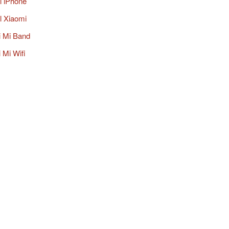
al iPhone
al Xiaomi
i Mi Band
 Mi Wifi