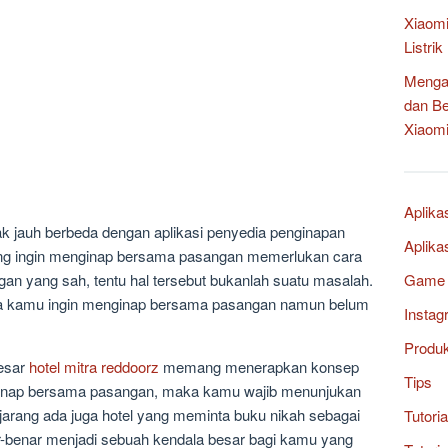
Xiaomi
Listri
Mengat
dan B
Xiaom
Aplika
dak jauh berbeda dengan aplikasi penyedia penginapan
Aplika
ang ingin menginap bersama pasangan memerlukan cara
n yang sah, tentu hal tersebut bukanlah suatu masalah.
Game
ila kamu ingin menginap bersama pasangan namun belum
Instag
Produ
esar
hotel mitra reddoorz
memang menerapkan konsep
Tips
ginap bersama pasangan, maka kamu wajib menunjukan
 jarang ada juga hotel yang meminta buku nikah sebagai
Tutori
nar-benar menjadi sebuah kendala besar bagi kamu yang