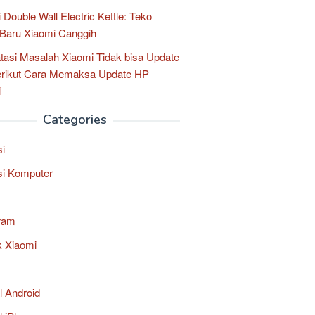
 Double Wall Electric Kettle: Teko
k Baru Xiaomi Canggih
asi Masalah Xiaomi Tidak bisa Update
erikut Cara Memaksa Update HP
i
Categories
si
si Komputer
ram
k Xiaomi
al Android