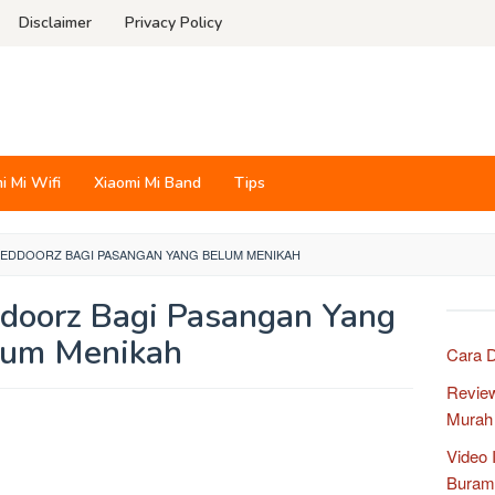
Disclaimer
Privacy Policy
i Mi Wifi
Xiaomi Mi Band
Tips
EDDOORZ BAGI PASANGAN YANG BELUM MENIKAH
doorz Bagi Pasangan Yang
lum Menikah
Cara D
Revie
Murah
Video 
Buram 