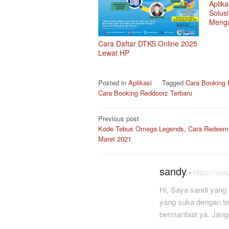
Aplika
Solus
Menga
Cara Daftar DTKS Online 2025
Lewat HP
Posted in
Aplikasi
Tagged
Cara Booking
Cara Booking Reddoorz Terbaru
Post
Previous post
Kode Tebus Omega Legends, Cara Redeem 
navigation
Maret 2021
sandy
-
https://w
Hi, Saya sandi yang 
yang suka dengan tekn
bermanfaat ya. Jang