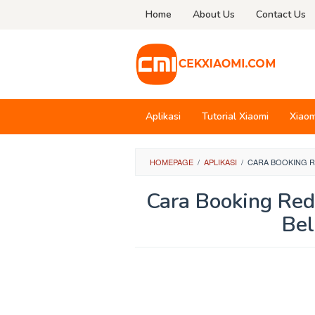
Skip
Home
About Us
Contact Us
to
content
Aplikasi
Tutorial Xiaomi
Xiaom
HOMEPAGE
/
APLIKASI
/
CARA BOOKING R
Cara Booking Red
Be