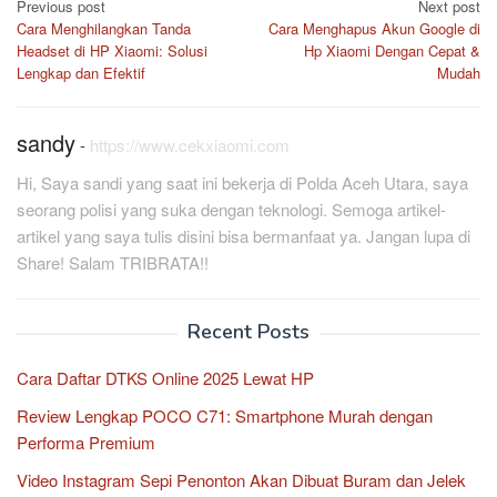
Post
Previous post
Next post
Cara Menghilangkan Tanda
Cara Menghapus Akun Google di
navigation
Headset di HP Xiaomi: Solusi
Hp Xiaomi Dengan Cepat &
Lengkap dan Efektif
Mudah
sandy
-
https://www.cekxiaomi.com
Hi, Saya sandi yang saat ini bekerja di Polda Aceh Utara, saya
seorang polisi yang suka dengan teknologi. Semoga artikel-
artikel yang saya tulis disini bisa bermanfaat ya. Jangan lupa di
Share! Salam TRIBRATA!!
Recent Posts
Cara Daftar DTKS Online 2025 Lewat HP
Review Lengkap POCO C71: Smartphone Murah dengan
Performa Premium
Video Instagram Sepi Penonton Akan Dibuat Buram dan Jelek